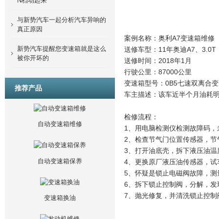
N档动起来
与新势汽车一起分析汽车异响的
真正原因
案例名称：奥利A7变速箱维修
新势汽车提醒您变速箱就是这么
送修车型：11年奥迪A7、3.0T
被你开坏的
送修时间：2018年1月
行驶公里：87000公里
变速箱型号：0B5七速双离合
推荐产品
车主描述：该车近半个月油耗
检修流程：
自动变速箱维修
1、用电脑检测仪检测故障码，
2、检查节气门位置传感器，节
3、打开油底壳，拆下液压油温
自动变速箱保养
4、更换原厂液压油传感器，试
5、怀疑是锁止电磁阀故障，测
6、拆下锁止控制阀，分解，发
7、抛光修复，并清洗锁止控制
变速箱换油