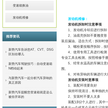
变速箱换油
发动机维修
发动机维修：
发动机拆卸时注意事项
1、发动机冷却后进行拆卸，
2、油底壳拆卸不要翘变形，
推荐资讯
装后漏油。适合方式：拆卸时
3、螺栓要按顺序拆卸，按顺
新势汽车告诉您AT、CVT、DSG
4、使用专用工具进行检测，发
区别在哪儿
专业工具去检测。按照维修手
5、经常水温高的车辆注意什
新势汽车驾驶技巧：自动变速箱
N档动起来
围。
6、对有异响的车辆进行大修
与新势汽车一起分析汽车异响的
发动机安装时意事项
真正原因
1、装配环境要良好
保持环境清洁，有单独的大
新势汽车提醒您变速箱就是这么
2、安装时不要人太多
被你开坏的
装配1到2个人进行，其中一
栓多出一个或某个元件忘记安