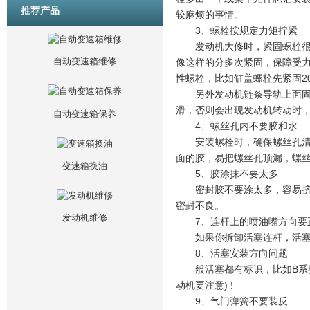
推荐产品
较麻烦的事情。
3、螺栓按规定力矩拧紧
发动机大修时，紧固螺栓很重
自动变速箱维修
像这样的分多次紧固，保障受力
性螺栓，比如缸盖螺栓先紧固2
另外发动机链条导轨上面固定
滑，否则会出现发动机转动时
自动变速箱保养
4、螺丝孔内不要胶和水
安装螺栓时，确保螺丝孔清洁
面的胶，易把螺丝孔顶漏，螺
变速箱换油
5、胶涂抹不要太多
密封胶不要涂太多，容易挤压
密封不良。
发动机维修
7、连杆上的喷油嘴方向要
如果你拆卸活塞连杆，活塞连
8、活塞安装方向问题
般活塞都有标识，比如B系类
动机要注意) !
9、气门弹簧不要装反