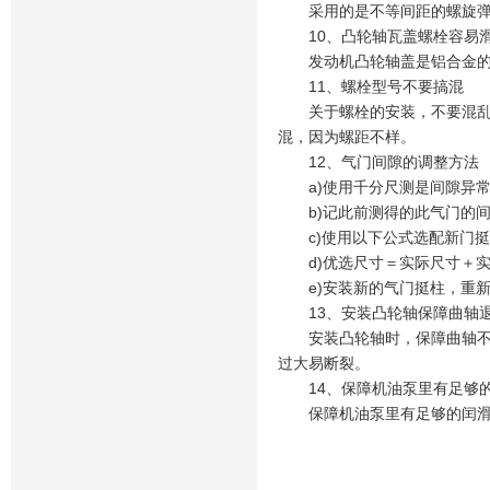
采用的是不等间距的螺旋弹簧
10、凸轮轴瓦盖螺栓容易
发动机凸轮轴盖是铝合金的，
11、螺栓型号不要搞混
关于螺栓的安装，不要混乱，有
混，因为螺距不样。
12、气门间隙的调整方法
a)使用千分尺测是间隙异常
b)记此前测得的此气门的间
c)使用以下公式选配新门挺
d)优选尺寸＝实际尺寸＋实
e)安装新的气门挺柱，重新
13、安装凸轮轴保障曲轴退
安装凸轮轴时，保障曲轴不要
过大易断裂。
14、保障机油泵里有足够
保障机油泵里有足够的闰滑油